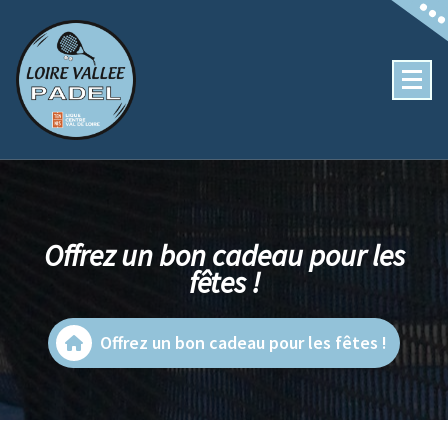
Aller
au
contenu
Offrez un bon cadeau pour les
fêtes !
Offrez un bon cadeau pour les fêtes !